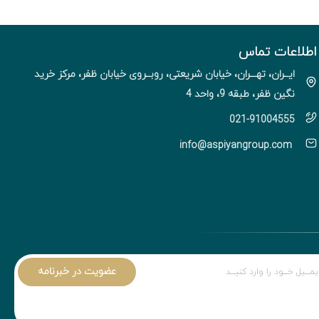
اطلاعات تماس
ایــران، تهـــران، خیابان شریعتی، روبــروی خیابان ظفر، مرکز خرید
نگین ظفر، طبقه 9، واحد 4
021-91004555
info@aspiyangroup.com
عضویت در خبرنامه