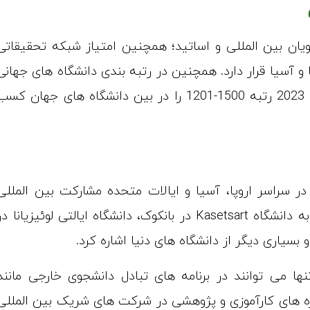
به لطف نسبت دانشجویان بین المللی و اساتید؛ همچنین امتیاز شبکه تحقیقاتی
 بین 100 دانشگاه برتر اروپا و آسیا قرار دارد. همچنین در رتبه بندی دانشگاه های جهانی
در موسسه QS رتبه 801، در موسسه THE نیز در سال 2023 رتبه 1500-1201 را در بین دانشگاه های جهان کس
رزی پیشرو در سراسر اروپا، آسیا و ایالات متحده مشارکت بین المللی
دارد. به عنوان مثال از شرکای اصلی این دانشگاه باید به دانشگاه Kasetsart در بانکوک، دانشگاه ایالتی لوئیزیانا د
 بسیاری دیگر از دانشگاه های دنیا اشاره کرد.
تنها می ‌توانند در برنامه‌ های تبادل دانشجوی خارجی مانند
 دوره ‌های کارآموزی و پژوهشی در شرکت‌ های شریک بین‌ المللی