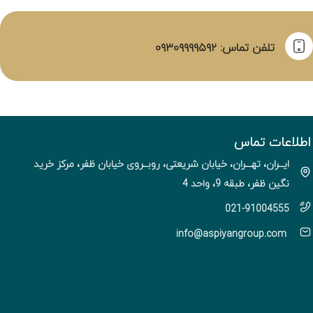
تلفن تماس: ۰۹۳۰۹۹۹۹۵۹۲
اطلاعات تماس
ایــران، تهـــران، خیابان شریعتی، روبــروی خیابان ظفر، مرکز خرید
نگین ظفر، طبقه 9، واحد 4
021-91004555
info@aspiyangroup.com