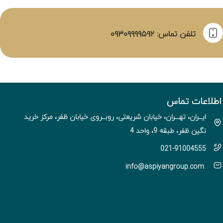
تلفن تماس: ۰۹۳۰۹۹۹۹۵۹۲
اطلاعات تماس
ایــران، تهـــران، خیابان شریعتی، روبــروی خیابان ظفر، مرکز خرید
نگین ظفر، طبقه 9، واحد 4
021-91004555
info@aspiyangroup.com